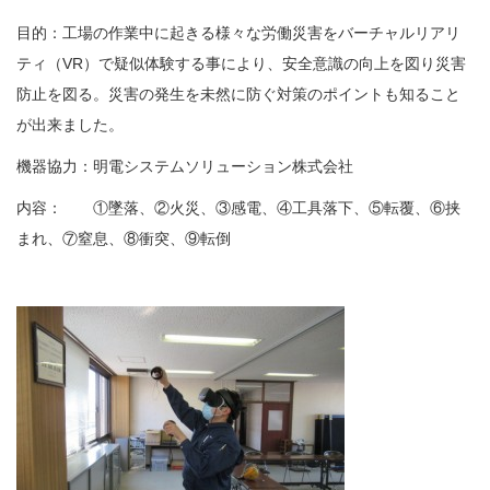
目的：工場の作業中に起きる様々な労働災害をバーチャルリアリ
ティ（VR）で疑似体験する事により、安全意識の向上を図り災害
防止を図る。災害の発生を未然に防ぐ対策のポイントも知ること
が出来ました。
機器協力：明電システムソリューション株式会社
内容： ①墜落、②火災、③感電、④工具落下、⑤転覆、⑥挟
まれ、⑦窒息、⑧衝突、⑨転倒