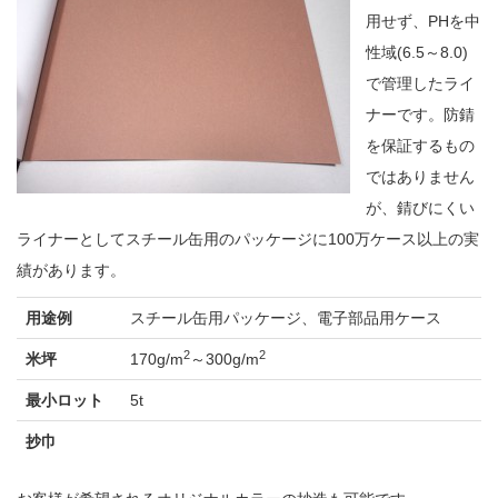
用せず、PHを中
性域(6.5～8.0)
で管理したライ
ナーです。防錆
を保証するもの
ではありません
が、錆びにくい
ライナーとしてスチール缶用のパッケージに100万ケース以上の実
績があります。
用途例
スチール缶用パッケージ、電子部品用ケース
2
2
米坪
170g/m
～300g/m
最小ロット
5t
抄巾